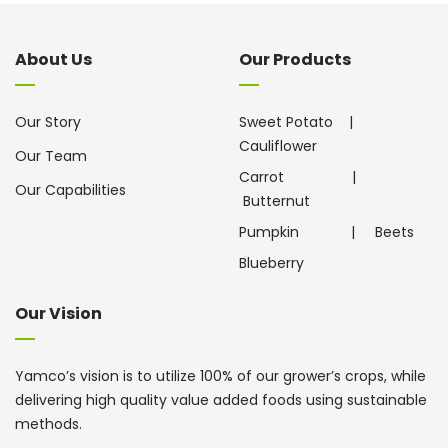
About Us
Our Products
Our Story
Sweet Potato
|
Cauliflower
Our Team
Carrot
|
Our Capabilities
Butternut
Pumpkin
|
Beets
Blueberry
Our Vision
Yamco’s vision is to utilize 100% of our grower’s crops, while
delivering high quality value added foods using sustainable
methods.