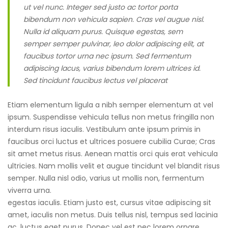
ut vel nunc. Integer sed justo ac tortor porta
bibendum non vehicula sapien. Cras vel augue nisl.
Nulla id aliquam purus. Quisque egestas, sem
semper semper pulvinar, leo dolor adipiscing elit, at
faucibus tortor urna nec ipsum. Sed fermentum
adipiscing lacus, varius bibendum lorem ultrices id.
Sed tincidunt faucibus lectus vel placerat
Etiam elementum ligula a nibh semper elementum at vel
ipsum. Suspendisse vehicula tellus non metus fringilla non
interdum risus iaculis. Vestibulum ante ipsum primis in
faucibus orci luctus et ultrices posuere cubilia Curae; Cras
sit amet metus risus. Aenean mattis orci quis erat vehicula
ultricies. Nam mollis velit et augue tincidunt vel blandit risus
semper. Nulla nisl odio, varius ut mollis non, fermentum
viverra urna.
egestas iaculis. Etiam justo est, cursus vitae adipiscing sit
amet, iaculis non metus. Duis tellus nisl, tempus sed lacinia
ac, luctus eget purus. Donec vel est nec lorem ornare